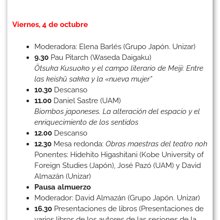
Viernes, 4 de octubre
Moderadora: Elena Barlés (Grupo Japón. Unizar)
9.30
Pau Pitarch (Waseda Daigaku)
Ōtsuka Kusuoko y el campo literario de Meiji: Entre
las keishū sakka y la «nueva mujer”
10.30
Descanso
11.00
Daniel Sastre (UAM)
Biombos japoneses. La alteración del espacio y el
enriquecimiento de los sentidos
12.00
Descanso
12.30
Mesa redonda:
Obras maestras del teatro noh
Ponentes: Hidehito Higashitani (Kobe University of
Foreign Studies (Japón), José Pazó (UAM) y David
Almazán (Unizar)
Pausa almuerzo
Moderador: David Almazán (Grupo Japón. Unizar)
16.30
Presentaciones de libros (Presentaciones de
varios libros de los autores de las sesiones de la