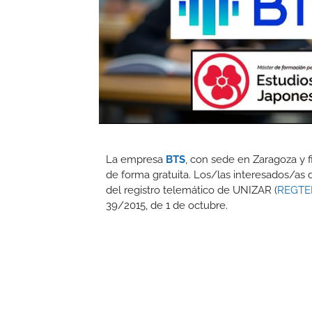
La empresa
BTS
, con sede en Zaragoza y f
de forma gratuita. Los/las interesados/as
del registro telemático de UNIZAR (
REGTE
39/2015, de 1 de octubre.
Condiciones para poder optar a las beca
Estar en posesión del título académi
Tener una edad igual o inferior a 35 