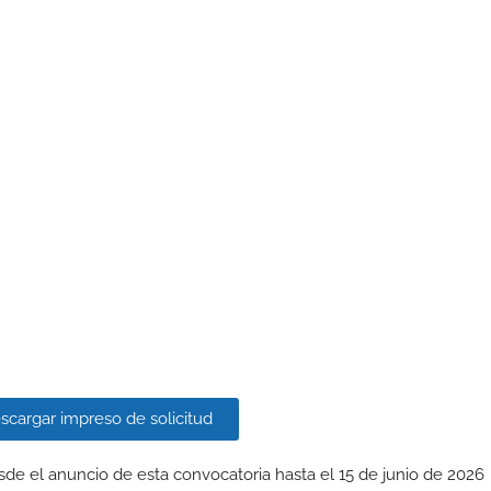
de inglés o superior y un nivel equivalente a B1 de japonés o
as remuneradas en la empresa BTS de una duración aproximada de
a y disponibilidad para poder desplazarse a residir temporalmente
bre), con especial referencia a la formación académica, el nivel d
anjeras, así como a todos los aspectos relacionados con Japón, la
os reflejados en el currículum. Sólo se valorarán aquellos mérit
almente.
scargar impreso de solicitud
de el anuncio de esta convocatoria hasta el 15 de junio de 2026