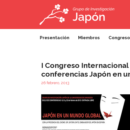
Saltar
al
contenido
Presentación
Miembros
Congreso
I Congreso Internacional
conferencias Japón en u
26 febrero, 2013